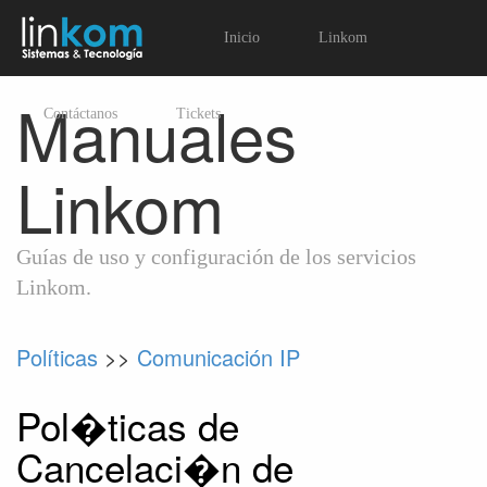
Inicio
Linkom
Manuales
Contáctanos
Tickets
Linkom
Guías de uso y configuración de los servicios
Linkom.
Políticas
>>
Comunicación IP
Pol�ticas de
Cancelaci�n de