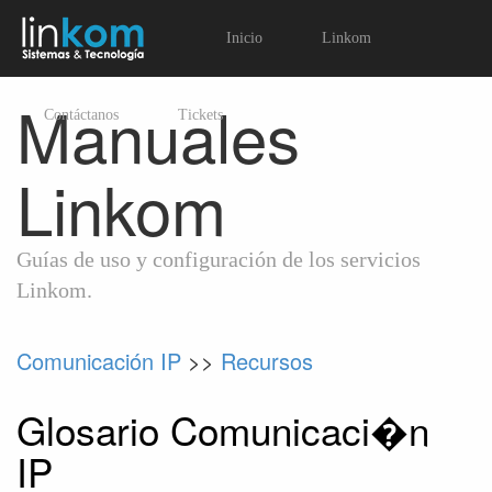
Inicio
Linkom
Manuales
Contáctanos
Tickets
Linkom
Guías de uso y configuración de los servicios
Linkom.
Comunicación IP
>>
Recursos
Glosario Comunicaci�n
IP